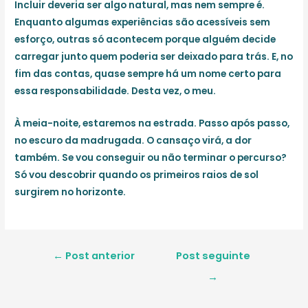
Incluir deveria ser algo natural, mas nem sempre é.
Enquanto algumas experiências são acessíveis sem
esforço, outras só acontecem porque alguém decide
carregar junto quem poderia ser deixado para trás. E, no
fim das contas, quase sempre há um nome certo para
essa responsabilidade. Desta vez, o meu.
À meia-noite, estaremos na estrada. Passo após passo,
no escuro da madrugada. O cansaço virá, a dor
também. Se vou conseguir ou não terminar o percurso?
Só vou descobrir quando os primeiros raios de sol
surgirem no horizonte.
Navegação
←
Post anterior
Post seguinte
de
→
Post