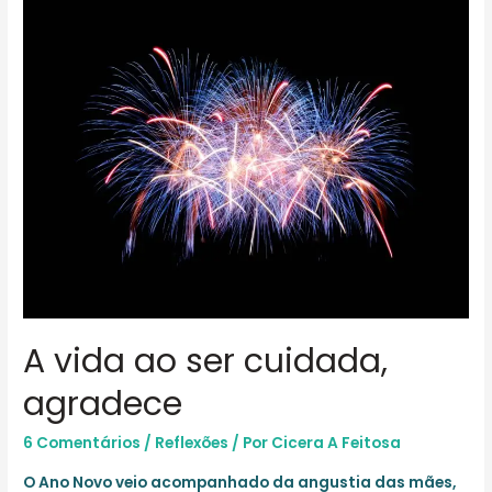
anos
e
gratidão
A vida ao ser cuidada,
agradece
6 Comentários
/
Reflexões
/ Por
Cicera A Feitosa
O Ano Novo veio acompanhado da angustia das mães,