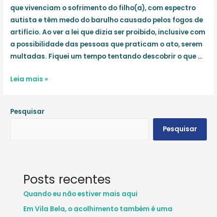
que vivenciam o sofrimento do filho(a), com espectro
autista e têm medo do barulho causado pelos fogos de
artifício. Ao ver a lei que dizia ser proibido, inclusive com
a possibilidade das pessoas que praticam o ato, serem
multadas. Fiquei um tempo tentando descobrir o que …
A
Leia mais »
vida
ao
Pesquisar
ser
cuidada,
Pesquisar
agradece
Posts recentes
Quando eu não estiver mais aqui
Em Vila Bela, o acolhimento também é uma