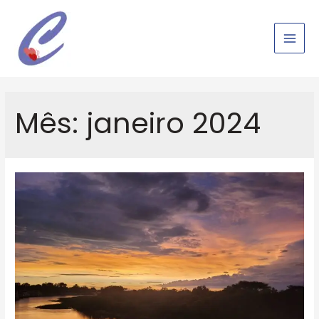
Ir
para
o
Main
conteúdo
Men
Mês:
janeiro 2024