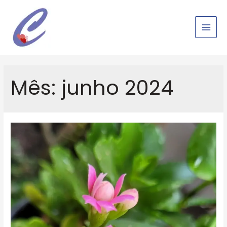
Ir
para
o
Main
conteúdo
Men
Mês:
junho 2024