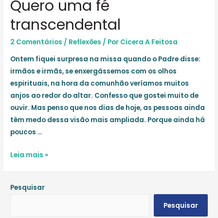
Quero uma fé
transcendental
2 Comentários
/
Reflexões
/ Por
Cicera A Feitosa
Ontem fiquei surpresa na missa quando o Padre disse:
irmãos e irmãs, se enxergássemos com os olhos
espirituais, na hora da comunhão veríamos muitos
anjos ao redor do altar. Confesso que gostei muito de
ouvir. Mas penso que nos dias de hoje, as pessoas ainda
têm medo dessa visão mais ampliada. Porque ainda há
poucos …
Quero
Leia mais »
uma
fé
Pesquisar
transcendental
Pesquisar