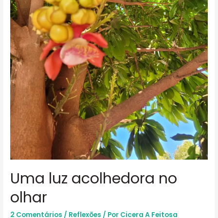
Uma luz acolhedora no
olhar
2 Comentários
/
Reflexões
/ Por
Cicera A Feitosa