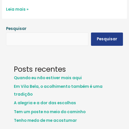
Audiência
Leia mais »
Pública:
Vozes
Pesquisar
Que
Rompem
Pesquisar
o
Silêncio
Posts recentes
Quando eu não estiver mais aqui
Em Vila Bela, o acolhimento também é uma
tradição
A alegria e a dor das escolhas
Tem um poste no meio do caminho
Tenho medo de me acostumar