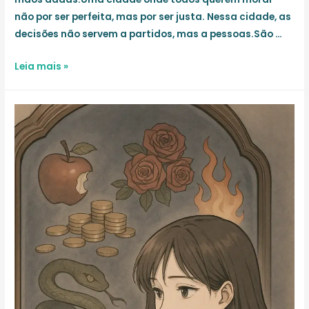
não por ser perfeita, mas por ser justa. Nessa cidade, as
decisões não servem a partidos, mas a pessoas.São …
A
Leia mais »
Cidade
que
Cuida
(e
que
ainda
não
elegemos)