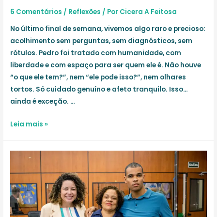
6 Comentários
/
Reflexões
/ Por
Cicera A Feitosa
No último final de semana, vivemos algo raro e precioso:
acolhimento sem perguntas, sem diagnósticos, sem
rótulos. Pedro foi tratado com humanidade, com
liberdade e com espaço para ser quem ele é. Não houve
“o que ele tem?”, nem “ele pode isso?”, nem olhares
tortos. Só cuidado genuíno e afeto tranquilo. Isso…
ainda é exceção. …
O
Leia mais »
Dia
em
Que
o
Corpo
Ganhou
Asas