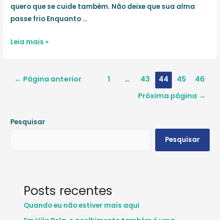
quero que se cuide também. Não deixe que sua alma
passe frio Enquanto …
Você
Leia mais »
naturalmente
cuida
Navegação
das
←
Página anterior
1
…
43
44
45
46
por
pessoas
Próxima página
→
posts
que
ama
Pesquisar
Pesquisar
Posts recentes
Quando eu não estiver mais aqui