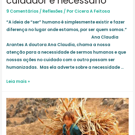
cuidador é necessário
9 Comentários
/
Reflexões
/ Por
Cicera A Feitosa
“A ideia de “ser” humano é simplesmente existir e fazer
diferença no lugar onde estamos, por ser quem somos.”
Ana Claudia
Arantes A doutora Ana Claudia, chama a nossa
atenção para a necessidade de sermos humanos e que
nossas ações no cuidado com o outro possam ser
humanizadas. Mas ela adverte sobre a necessidade …
Pausa
Leia mais »
e
valor
para
o
cuidador
é
necessário