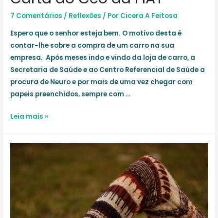
7 Comentários
/
Reflexões
/ Por
Cicera A Feitosa
Espero que o senhor esteja bem. O motivo desta é
contar-lhe sobre a compra de um carro na sua
empresa. Após meses indo e vindo da loja de carro, a
Secretaria de Saúde e ao Centro Referencial de Saúde a
procura de Neuro e por mais de uma vez chegar com
papeis preenchidos, sempre com …
Carta
Leia mais »
ao
Ceo
da
FIAT