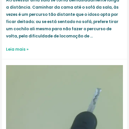
Atravessar uma sala se torna demasiadamente longa
a distância. Caminhar da cama até o sofá da sala, às
vezes é um percurso tão distante que o idoso opta por
ficar deitado; ou se está sentado no sofá, prefere tirar
um cochilo ali mesmo para não fazer o percurso de
volta, pela dificuldade de locomoção de …
Pequenas
Leia mais »
ou
grandes
coisas?!