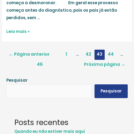
começa a desmoronar. Em geral esse processo
começa antes do diagnóstico, pois os pais já estão
perdidos, sem …
Escritas
Leia mais »
as
palavras
Navegação
vivem,
←
Página anterior
1
…
42
43
44
…
por
lidas
46
Próxima página
→
posts
elas
voam
Pesquisar
Pesquisar
Posts recentes
Quando eu não estiver mais aqui