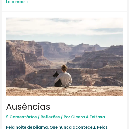
As
Leia mais »
faces
do
cuidar
Ausências
9 Comentários
/
Reflexões
/ Por
Cicera A Feitosa
Pela noite de pijama, Que nunca aconteceu. Pelos