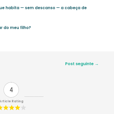
a que habita — sem descanso — a cabeça de
r do meu filho?
Post seguinte
→
4
Article Rating