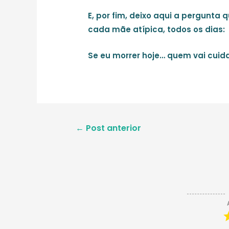
E, por fim, deixo aqui a pergunt
cada mãe atípica, todos os dias:
Se eu morrer hoje… quem vai cuida
Navegação
←
Post anterior
de
Post