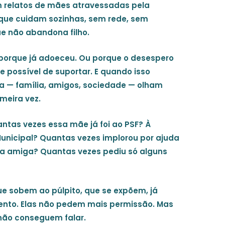
am relatos de mães atravessadas pela
que cuidam sozinhas, sem rede, sem
e não abandona filho.
orque já adoeceu. Ou porque o desespero
possível de suportar. E quando isso
ta — família, amigos, sociedade — olham
meira vez.
tas vezes essa mãe já foi ao PSF? À
unicipal? Quantas vezes implorou por ajuda
ma amiga? Quantas vezes pediu só alguns
e sobem ao púlpito, que se expõem, já
nto. Elas não pedem mais permissão. Mas
não conseguem falar
.