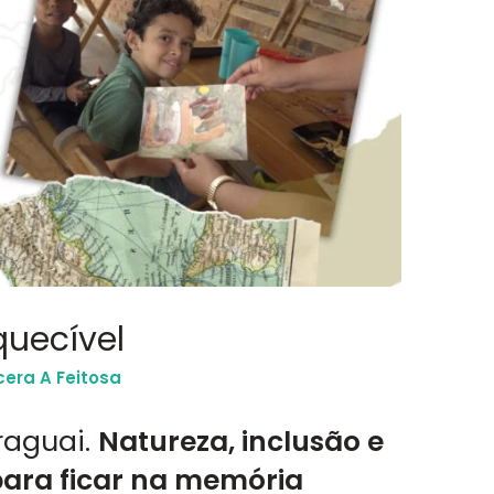
uecível
cera A Feitosa
raguai.
Natureza, inclusão e
ara ficar na memória