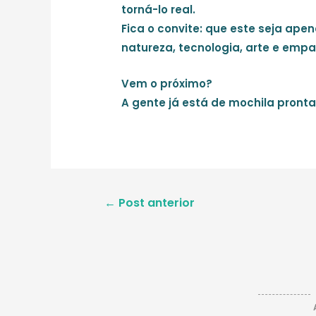
torná-lo real.
Fica o convite: que este seja ap
natureza, tecnologia, arte e empa
Vem o próximo?
A gente já está de mochila pronta
Navegação
←
Post anterior
de
Post