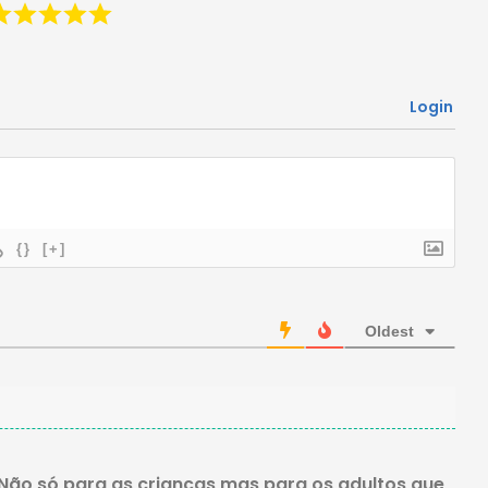
Login
{}
[+]
Oldest
. Não só para as crianças mas para os adultos que