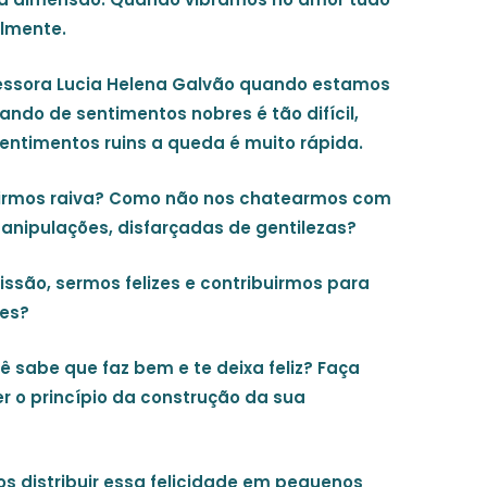
almente.
fessora Lucia Helena Galvão quando estamos
ndo de sentimentos nobres é tão difícil,
ntimentos ruins a queda é muito rápida.
tirmos raiva? Como não nos chatearmos com
manipulações, disfarçadas de gentilezas?
são, sermos felizes e contribuirmos para
zes?
ê sabe que faz bem e te deixa feliz? Faça
r o princípio da construção da sua
s distribuir essa felicidade em pequenos