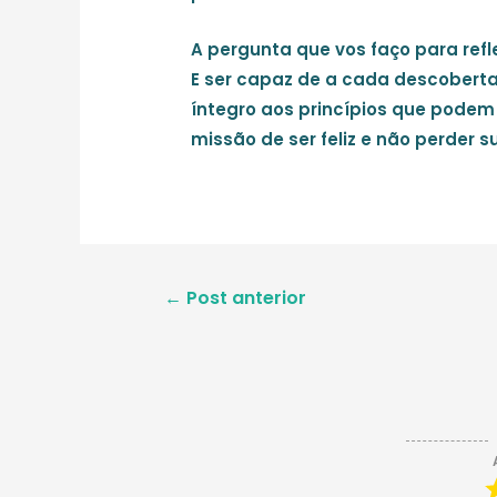
A pergunta que vos faço para ref
E ser capaz de a cada descobert
íntegro aos princípios que podem
missão de ser feliz e não perder
Navegação
←
Post anterior
de
Post