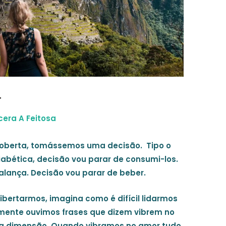
r
cera A Feitosa
coberta, tomássemos uma decisão. Tipo o
bética, decisão vou parar de consumi-los.
balança. Decisão vou parar de beber.
libertarmos, imagina como é difícil lidarmos
ente ouvimos frases que dizem vibrem no
ta dimensão. Quando vibramos no amor tudo