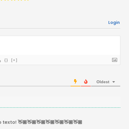
Login
{}
[+]
Oldest
texto! 👋🏾👋🏾👋🏾👋🏾👋🏾👋🏾👋🏾