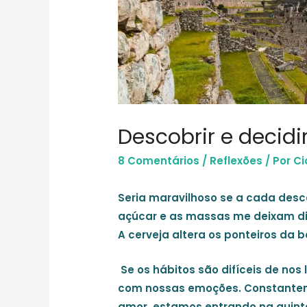
Descobrir e decidi
8 Comentários
/
Reflexões
/ Por
Ci
Seria maravilhoso se a cada des
açúcar e as massas me deixam dia
A cerveja altera os ponteiros da 
Se os hábitos são difíceis de nos 
com nossas emoções. Constantem
amor, estamos entrando na quin