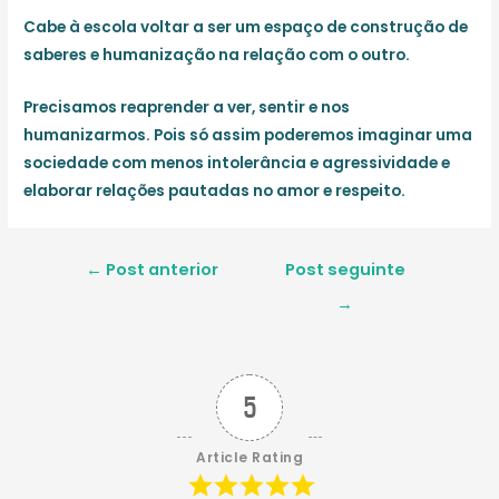
Cabe à escola voltar a ser um espaço de construção de
saberes e humanização na relação com o outro.
Precisamos reaprender a ver, sentir e nos
humanizarmos. Pois só assim poderemos imaginar uma
sociedade com menos intolerância e agressividade e
elaborar relações pautadas no amor e respeito.
Navegação
←
Post anterior
Post seguinte
de
→
Post
5
Article Rating