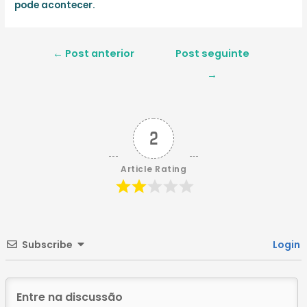
pode acontecer.
Navegação
←
Post anterior
Post seguinte
de
→
Post
2
Article Rating
Subscribe
Login