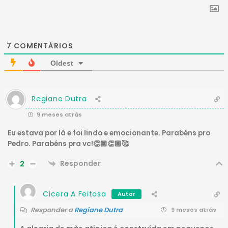
7
COMENTÁRIOS
Oldest
Regiane Dutra
9 meses atrás
Eu estava por lá e foi lindo e emocionante. Parabéns pro
Pedro. Parabéns pra vc!👏🏽👏🏽🥰
Responder
2
Cicera A Feitosa
Autor
Responder a
Regiane Dutra
9 meses atrás