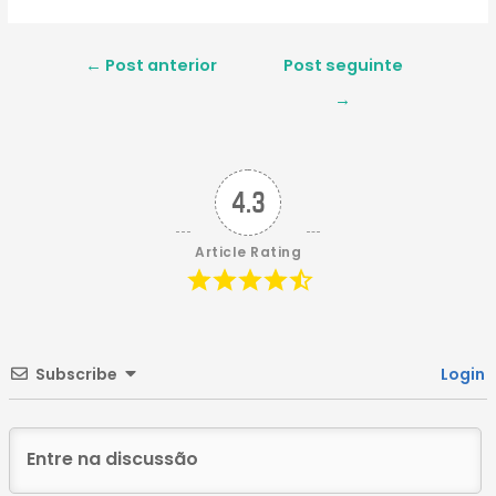
Navegação
←
Post anterior
Post seguinte
de
→
Post
4.3
Article Rating
Subscribe
Login